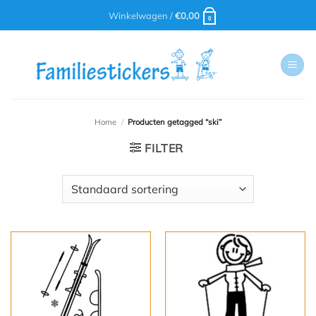
Ga
Winkelwagen /
€
0,00
0
naar
inhoud
Home
/
Producten getagged “ski”
FILTER