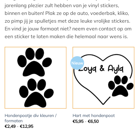
jarenlang plezier zult hebben van je vinyl stickers,
binnen en buiten! Plak ze op de auto, voederbak, kliko,
zo pimp jij je spulletjes met deze leuke vrolijke stickers.
En vind je jouw formaat niet? neem even contact op om
een sticker te laten maken die helemaal naar wens is.
Nieuw
Hondenpootje div kleuren /
Hart met hondenpoot
formaten
Prijsklasse:
€
5,95
-
€
6,50
€5,95
Prijsklasse:
€
2,49
-
€
12,95
tot
€2,49
€6,50
tot
€12,95