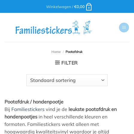
Ga
Winkelwagen /
€
0,00
0
naar
inhoud
Home
/
Pootafdruk
FILTER
Pootafdruk / hondenpootje
Bij
Familiestickers
vind je de
leukste pootafdruk en
hondenpootjes
in heel verschillende kleuren en
formaten. Familiestickers werkt alleen met
hoogwaardig kwaliteitsvinyl waardoor je altijd