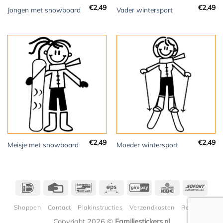
€
2,49
€
2,49
Jongen met snowboard
Vader wintersport
€
2,49
€
2,49
Meisje met snowboard
Moeder wintersport
IDeal
Credit
Bancontact
Eps
GiroPay
KBC
Sofor
Card
Shoppen
Contact
Plakinstructies
Verzendkosten
Retouren
Copyright 2026 ©
Familiestickers.nl