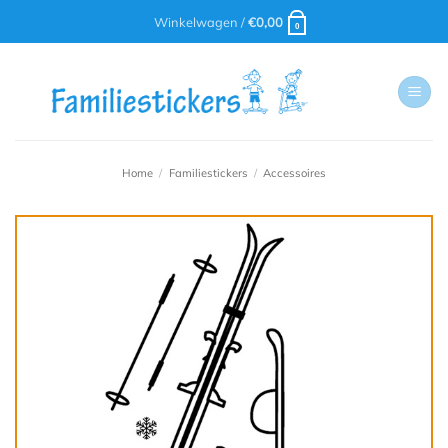
Ga
Winkelwagen /
€
0,00
0
naar
inhoud
Home
/
Familiestickers
/
Accessoires