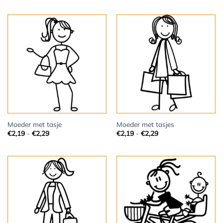
tot
€2,29
Moeder met tasje
Moeder met tasjes
Prijsklasse:
Prijsklasse:
€
2,19
-
€
2,29
€
2,19
-
€
2,29
€2,19
€2,19
tot
tot
€2,29
€2,29