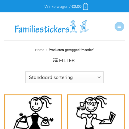
Ga
Winkelwagen /
€
0,00
0
naar
inhoud
Home
/
Producten getagged “moeder”
FILTER