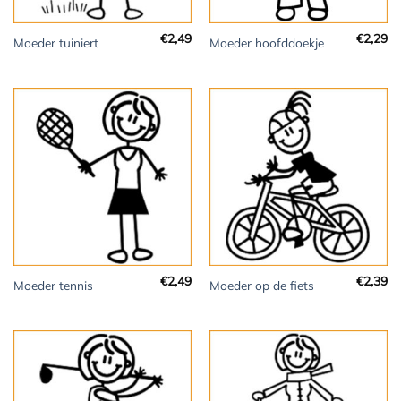
€
2,49
€
2,29
Moeder tuiniert
Moeder hoofddoekje
€
2,49
€
2,39
Moeder tennis
Moeder op de fiets