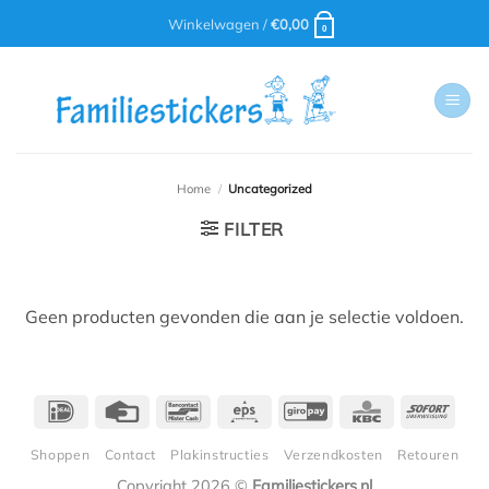
Ga
Winkelwagen /
€
0,00
0
naar
inhoud
Home
/
Uncategorized
FILTER
Geen producten gevonden die aan je selectie voldoen.
IDeal
Credit
Bancontact
Eps
GiroPay
KBC
Sofor
Card
Shoppen
Contact
Plakinstructies
Verzendkosten
Retouren
Copyright 2026 ©
Familiestickers.nl