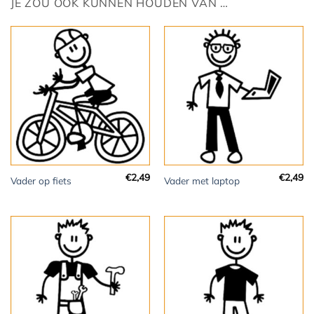
JE ZOU OOK KUNNEN HOUDEN VAN …
€
2,49
€
2,49
Vader op fiets
Vader met laptop