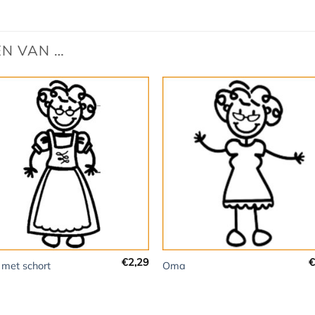
EN VAN …
+
€
2,29
€
met schort
Oma