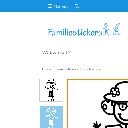
Ga
Mail ons
naar
inhoud
Webwinkel
Home
/
Familiestickers
/
Grootouders