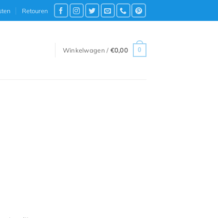
sten
Retouren
0
Winkelwagen /
€
0,00