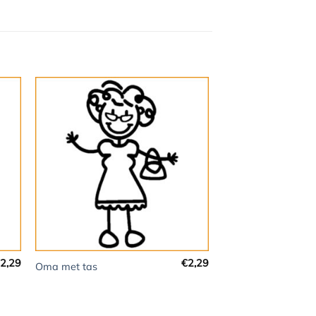
+
2,29
€
2,29
Oma met tas