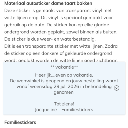
Materiaal autosticker dame taart bakken
Deze sticker is gemaakt van transparant vinyl met
witte lijnen erop. Dit vinyl is speciaal gemaakt voor
gebruik op de auto. De sticker kan op elke gladde
ondergrond worden geplakt, zowel binnen als buiten.
De sticker is dus weer- en waterbestendig.
Dit is een transparante sticker met witte lijnen. Zodra
de sticker op een donkere of gekleurde ondergrond
wordt geplakt worden de witte lijnen goed zichtbaar.
** vakantie**
Kijk anders nog even
deze promotiefilm
.
Heerlijk….even op vakantie.
De webwinkel is geopend en jouw bestelling wordt
Afmeting
vanaf woensdag 29 juli 2026 in behandeling
Deze sticker is verkrijgbaar is 11 cm hoog.
×
genomen.
Alle stickers van Familiestickers zijn met elkaar te
combineren. Let wel bij het samenstellen op de
Tot ziens!
hoogte van de verschillende stickers.
Jacqueline – Familiestickers
Familiestickers