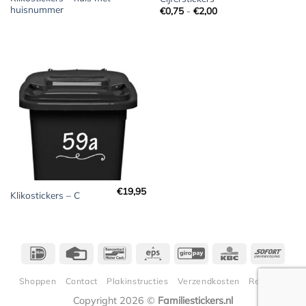
huisnummer
Prijsklasse:
€
0,75
-
€
2,00
€0,75
tot
€2,00
€
19,95
Klikostickers – C
IDeal
Credit
Bancontact
Eps
GiroPay
KBC
Sofor
Card
Shoppen
Contact
Plakinstructies
Verzendkosten
Retouren
Copyright 2026 ©
Familiestickers.nl