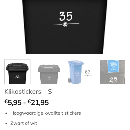
Klikostickers – S
Prijsklasse:
€
5,95
-
€
21,95
€5,95
Hoogwaardige kwaliteit stickers
tot
€21,95
Zwart of wit