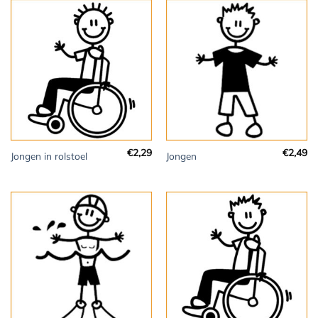
€
2,29
€
2,49
Jongen in rolstoel
Jongen