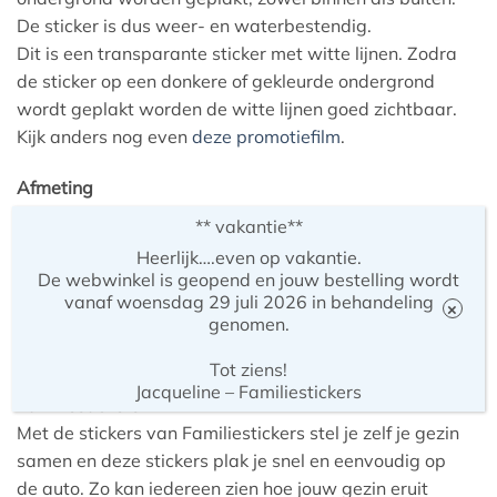
De sticker is dus weer- en waterbestendig.
Dit is een transparante sticker met witte lijnen. Zodra
de sticker op een donkere of gekleurde ondergrond
wordt geplakt worden de witte lijnen goed zichtbaar.
Kijk anders nog even
deze promotiefilm
.
Afmeting
Deze sticker is ongeveer 12 cm hoog.
** vakantie**
Alle stickers van Familiestickers zijn met elkaar te
Heerlijk….even op vakantie.
combineren. Let wel bij het samenstellen op de
De webwinkel is geopend en jouw bestelling wordt
hoogte van de verschillende stickers.
vanaf woensdag 29 juli 2026 in behandeling
×
genomen.
Deze sticker is iets groter dan de andere jongens-
stickers. Let hier op bij het samenstellen.
Tot ziens!
Jacqueline – Familiestickers
Familiestickers
Met de stickers van Familiestickers stel je zelf je gezin
samen en deze stickers plak je snel en eenvoudig op
de auto. Zo kan iedereen zien hoe jouw gezin eruit