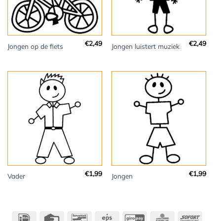
€
2,49
€
2,49
Jongen op de fiets
Jongen luistert muziek
€
1,99
€
1,99
Vader
Jongen
IDeal
Credit
Bancontact
Eps
GiroPay
KBC
Sofort