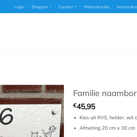
Login
Shoppen
Contact
Plakinstructies
Verzendko
Familie naambo
€
45,95
Kies uit RVS, helder, wit 
Afmeting 20 cm x 30 cm