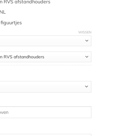
 en RVS afstandhouders
 NL
figuurtjes
WISSEN