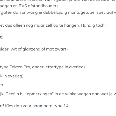
luggen en RVS afstandhouders.
rgaten dan ontvang je dubbelzijdig montagetape, speciaal v
het dus alleen nog maar zelf op te hangen. Handig toch?
t:
der, wit of glanzend of mat zwart)
ype Tekton Pro, ander lettertype in overleg)
jk in overleg)
er.
ijk. Geef in bij “opmerkingen” in de winkelwagen aan wat je 
en? Kies dan voor
naambord type 14