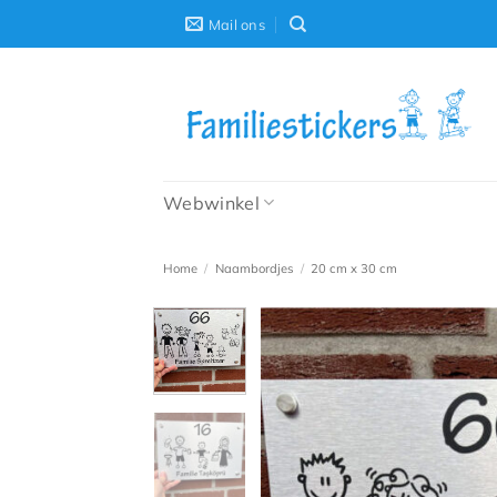
Ga
Mail ons
naar
inhoud
Webwinkel
Home
/
Naambordjes
/
20 cm x 30 cm