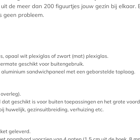
t uit de meer dan 200 figuurtjes jouw gezin bij elkaar. 
is geen probleem.
s, opaal wit plexiglas of zwart (mat) plexiglas.
termate geschikt voor buitengebruik.
 aluminium sandwichpaneel met een geborstelde toplaag.
 overleg).
at geschikt is voor buiten toepassingen en het grote voordee
 huwelijk, gezinsuitbreiding, verhuizing etc.
ket geleverd.
et naambord voorzien van 4 gaten (1,5 cm uit de hoek, 8 mm