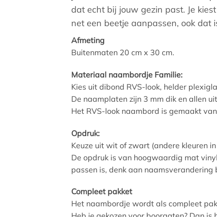
dat echt bij jouw gezin past. Je kies
net een beetje aanpassen, ook dat 
Afmeting
Buitenmaten 20 cm x 30 cm.
Materiaal naambordje Familie:
Kies uit dibond RVS-look, helder plexigla
De naamplaten zijn 3 mm dik en allen ui
Het RVS-look naambord is gemaakt van
Opdruk:
Keuze uit wit of zwart (andere kleuren in
De opdruk is van hoogwaardig mat vinyl d
passen is, denk aan naamsverandering bij
Compleet pakket
Het naambordje wordt als compleet pak
Heb je gekozen voor boorgaten? Dan is h