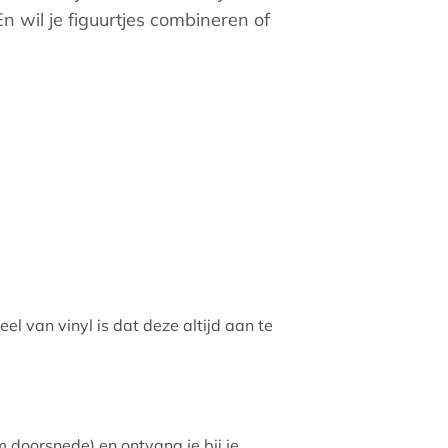
En wil je figuurtjes combineren of
l van vinyl is dat deze altijd aan te
 doorsnede) en ontvang je bij je