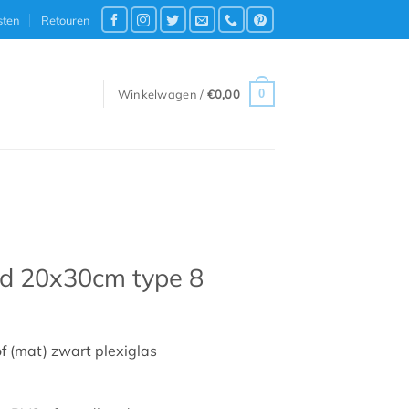
sten
Retouren
0
Winkelwagen /
€
0,00
rd 20x30cm type 8
of (mat) zwart plexiglas