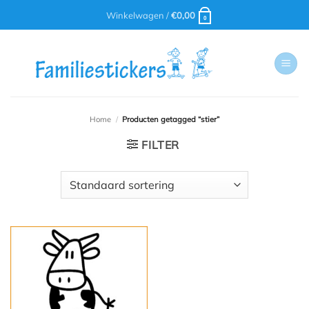
Ga
Winkelwagen /
€
0,00
0
naar
inhoud
Home
/
Producten getagged “stier”
FILTER