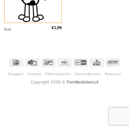
€
1,99
Koe
IDeal
Credit
Bancontact
Eps
GiroPay
KBC
Sofor
Card
Shoppen
Contact
Plakinstructies
Verzendkosten
Retouren
Copyright 2026 ©
Familiestickers.nl