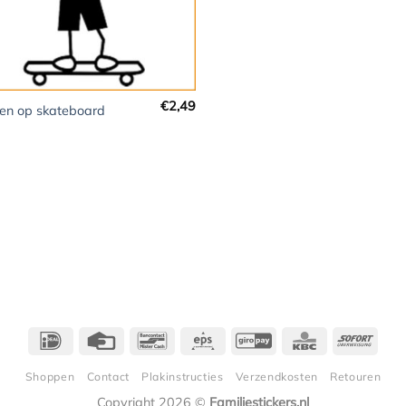
€
2,49
en op skateboard
IDeal
Credit
Bancontact
Eps
GiroPay
KBC
Sofor
Card
Shoppen
Contact
Plakinstructies
Verzendkosten
Retouren
Copyright 2026 ©
Familiestickers.nl