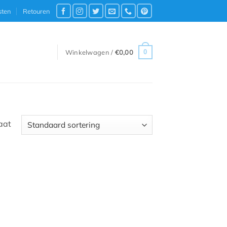
sten
Retouren
0
Winkelwagen /
€
0,00
aat