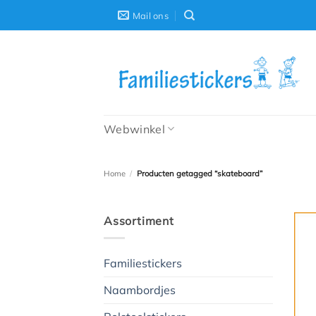
Ga
Mail ons
naar
inhoud
Webwinkel
Home
/
Producten getagged “skateboard”
Assortiment
Familiestickers
Naambordjes