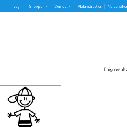
Login
Shoppen
Contact
Plakinstructies
Verzendko
Enig result