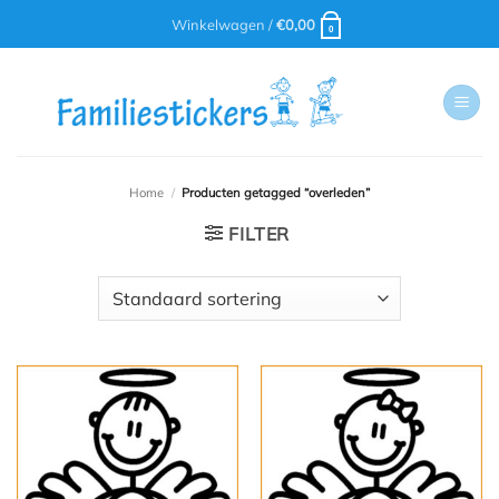
Ga
Winkelwagen /
€
0,00
0
naar
inhoud
Home
/
Producten getagged “overleden”
FILTER