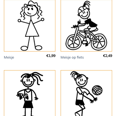
€
1,99
€
2,49
Meisje
Meisje op fiets