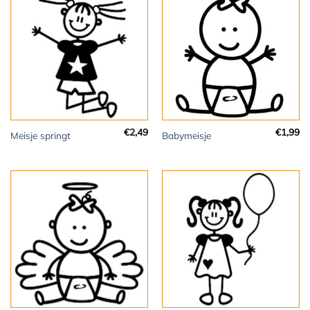
€
2,49
€
1,99
Meisje springt
Babymeisje