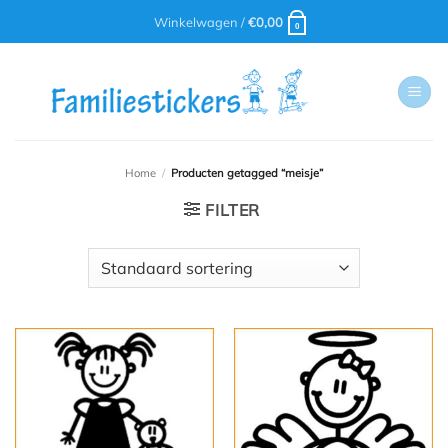
Ga
Winkelwagen /
€
0,00
0
naar
inhoud
Home
/
Producten getagged “meisje”
FILTER