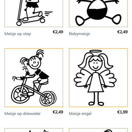
€
2,49
€
2,49
Meisje op step
Babymeisje
€
2,49
€
1,99
Meisje op driewieler
Meisje engel