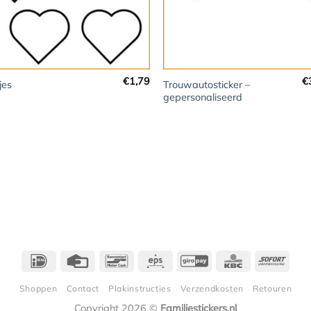
+
€
1,79
€
Trouwautosticker –
jes
gepersonaliseerd
IDeal
Credit
Bancontact
Eps
GiroPay
KBC
Sofor
Card
Shoppen
Contact
Plakinstructies
Verzendkosten
Retouren
Copyright 2026 ©
Familiestickers.nl