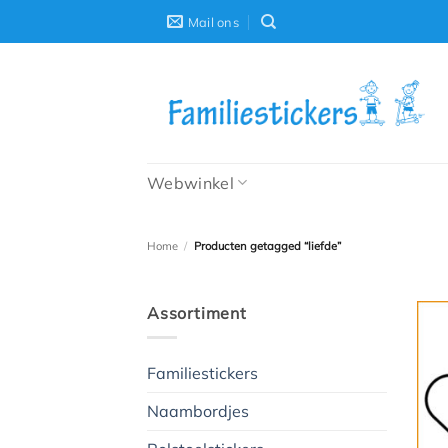
Ga
Mail ons
naar
inhoud
Webwinkel
Home
/
Producten getagged “liefde”
Assortiment
Familiestickers
Naambordjes