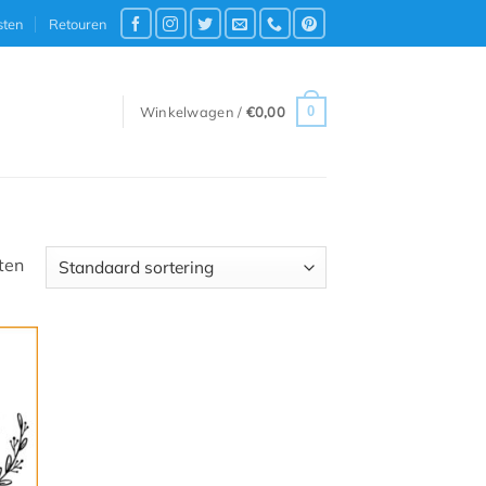
sten
Retouren
0
Winkelwagen /
€
0,00
ten