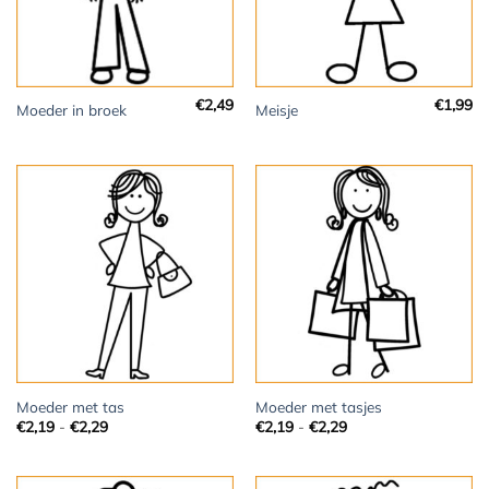
€
2,49
€
1,99
Moeder in broek
Meisje
Moeder met tas
Moeder met tasjes
Prijsklasse:
Prijsklasse:
€
2,19
-
€
2,29
€
2,19
-
€
2,29
€2,19
€2,19
tot
tot
€2,29
€2,29