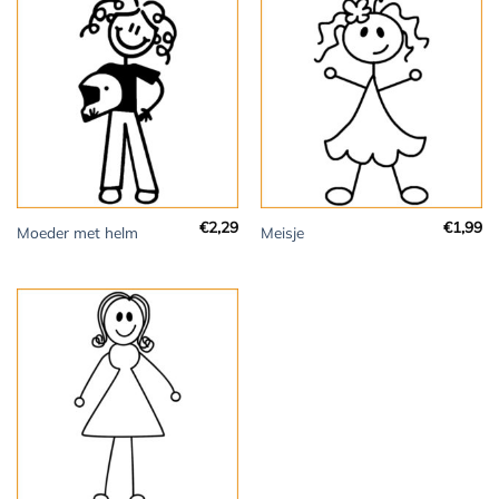
€
2,29
€
1,99
Moeder met helm
Meisje