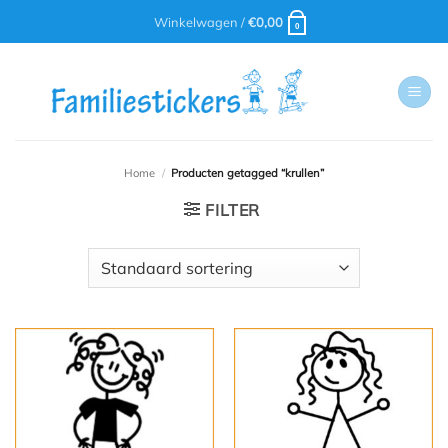
Ga
Winkelwagen /
€
0,00
0
naar
inhoud
Home
/
Producten getagged “krullen”
FILTER