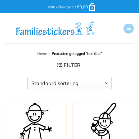
Ga
Winkelwagen /
€
0,00
0
naar
inhoud
Home
/
Producten getagged “honkbal”
FILTER