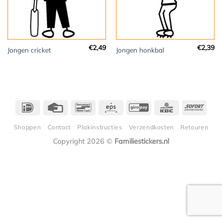
€
2,49
€
2,39
Jongen cricket
Jongen honkbal
IDeal
Credit
Bancontact
Eps
GiroPay
KBC
Sofor
Card
Shoppen
Contact
Plakinstructies
Verzendkosten
Retouren
Copyright 2026 ©
Familiestickers.nl