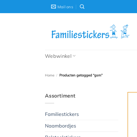
Ga
Mail ons
naar
inhoud
Webwinkel
Home
/
Producten getagged “gsm”
Assortiment
Familiestickers
Naambordjes