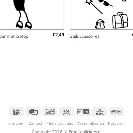
+
€
2,49
er met laptop
Stijlaccessoires
IDeal
Credit
Bancontact
Eps
GiroPay
KBC
Sofor
Card
Shoppen
Contact
Plakinstructies
Verzendkosten
Retouren
Copyright 2026 ©
Familiestickers.nl