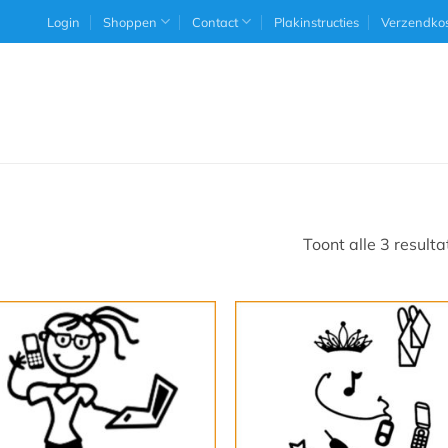
Login
Shoppen
Contact
Plakinstructies
Verzendko
Toont alle 3 resulta