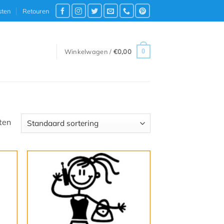
sten
Retouren
0
Winkelwagen /
€
0,00
ten