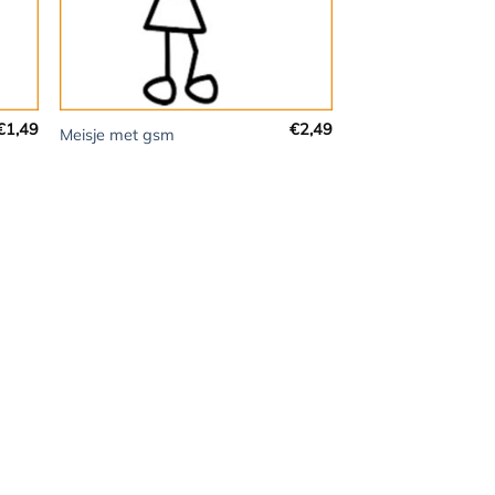
+
€
1,49
€
2,49
Meisje met gsm
t