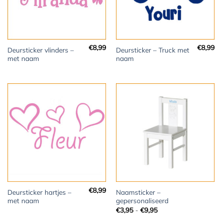
€
8,99
€
8,99
Deursticker vlinders –
Deursticker – Truck met
met naam
naam
€
8,99
Deursticker hartjes –
Naamsticker –
met naam
gepersonaliseerd
Prijsklasse:
€
3,95
-
€
9,95
€3,95