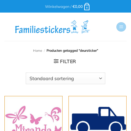
Ga
Winkelwagen /
€
0,00
0
naar
inhoud
Home
/
Producten getagged “deursticker”
FILTER