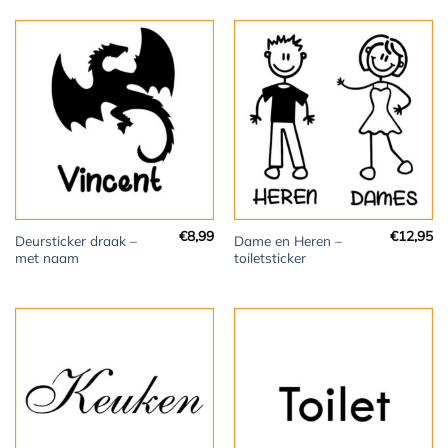
tot
€9,95
€
8,99
€
12,95
Deursticker draak –
Dame en Heren –
met naam
toiletsticker